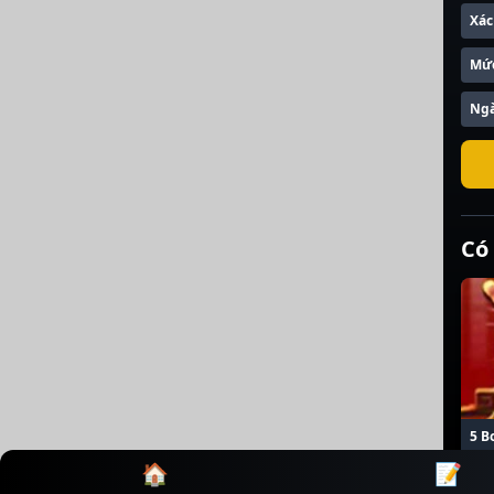
Xác
Mức
Ngà
Có
5 B
🏠
📝