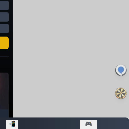
Techplay Đánh Bài Miles Quartich mang đến trải nghiệm đánh bài phong cách...
📲
🎮