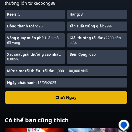
thưởng lớn từ keobong88.
Reels:
5
Hàng:
3
Dòng thanh toán:
25
Tần suất trúng giải:
29%
Vòng quay miễn phí:
1 lần mỗi
Giải thưởng tối đa:
x2200 tiền
65 vòng
cược
Xác suất giải thưởng cao nhất:
Biến động:
Cao
0.009%
Mức cược tối thiểu - tối đa:
1,000 - 100,000 VNĐ
Ngày phát hành:
15/05/2025
Chơi Ngay
Có thể bạn cũng thích