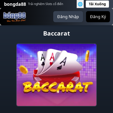
bongda88
🌐
Tải Xuống
Trải nghiệm Slots cổ điển
Đăng Nhập
Đăng Ký
Baccarat